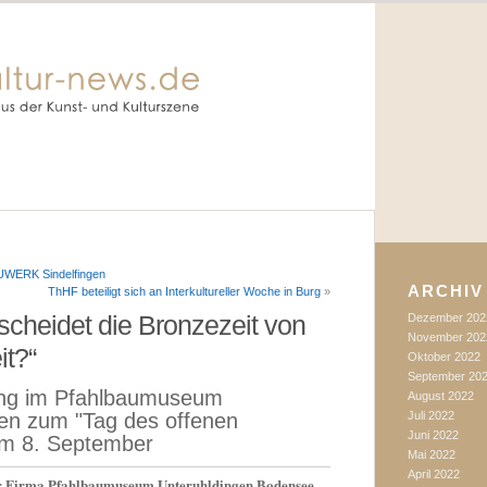
WERK Sindelfingen
ARCHIV
ThHF beteiligt sich an Interkultureller Woche in Burg
»
scheidet die Bronzezeit von
Dezember 202
November 202
it?“
Oktober 2022
September 20
ng im Pfahlbaumuseum
August 2022
en zum "Tag des offenen
Juli 2022
Juni 2022
m 8. September
Mai 2022
April 2022
r Firma Pfahlbaumuseum Unteruhldingen Bodensee