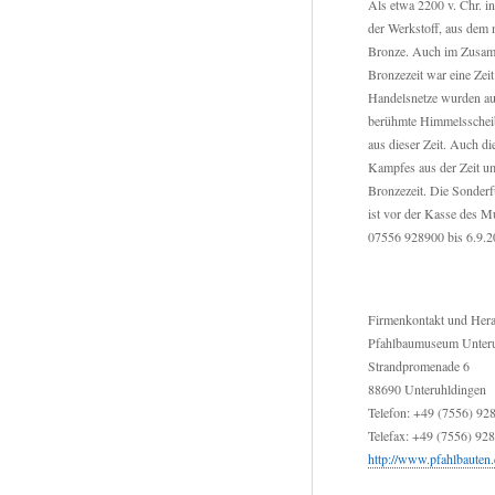
Als etwa 2200 v. Chr. in
der Werkstoff, aus dem m
Bronze. Auch im Zusamm
Bronzezeit war eine Zei
Handelsnetze wurden auf
berühmte Himmelsscheib
aus dieser Zeit. Auch d
Kampfes aus der Zeit um
Bronzezeit. Die Sonderf
ist vor der Kasse des 
07556 928900 bis 6.9.
Firmenkontakt und Her
Pfahlbaumuseum Unteru
Strandpromenade 6
88690 Unteruhldingen
Telefon: +49 (7556) 92
Telefax: +49 (7556) 92
http://www.pfahlbauten.