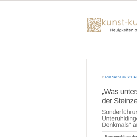
«
Tom Sachs im SCHAU
„Was unter
der Steinze
Sonderführu
Unteruhlding
Denkmals" a
Pressemeldung de