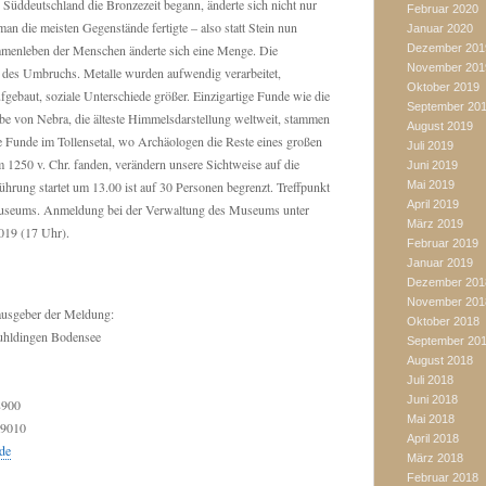
 Süddeutschland die Bronzezeit begann, änderte sich nicht nur
Februar 2020
an die meisten Gegenstände fertigte – also statt Stein nun
Januar 2020
Dezember 201
enleben der Menschen änderte sich eine Menge. Die
November 201
t des Umbruchs. Metalle wurden aufwendig verarbeitet,
Oktober 2019
gebaut, soziale Unterschiede größer. Einzigartige Funde wie die
September 20
e von Nebra, die älteste Himmelsdarstellung weltweit, stammen
August 2019
ie Funde im Tollensetal, wo Archäologen die Reste eines großen
Juli 2019
 1250 v. Chr. fanden, verändern unsere Sichtweise auf die
Juni 2019
Mai 2019
ührung startet um 13.00 ist auf 30 Personen begrenzt. Treffpunkt
April 2019
Museums. Anmeldung bei der Verwaltung des Museums unter
März 2019
2019 (17 Uhr).
Februar 2019
Januar 2019
Dezember 201
November 201
ausgeber der Meldung:
Oktober 2018
hldingen Bodensee
September 20
August 2018
Juli 2018
Juni 2018
8900
Mai 2018
89010
April 2018
de
März 2018
Februar 2018