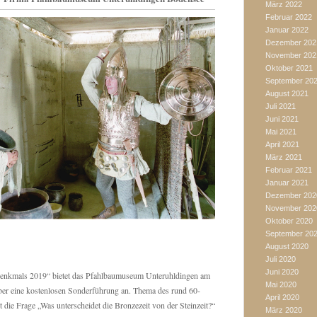
März 2022
Februar 2022
Januar 2022
Dezember 202
November 202
Oktober 2021
September 20
August 2021
Juli 2021
Juni 2021
Mai 2021
April 2021
März 2021
Februar 2021
Januar 2021
Dezember 202
November 202
Oktober 2020
September 20
August 2020
Juli 2020
Juni 2020
enkmals 2019“ bietet das Pfahlbaumuseum Unteruhldingen am
Mai 2020
er eine kostenlosen Sonderführung an. Thema des rund 60-
April 2020
 die Frage „Was unterscheidet die Bronzezeit von der Steinzeit?“
März 2020