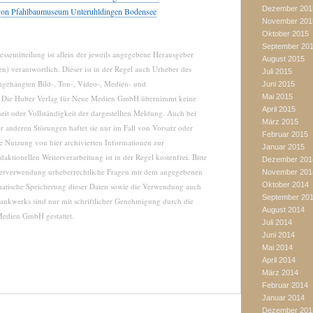
Dezember 201
von Pfahlbaumuseum Unteruhldingen Bodensee
November 201
Oktober 2015
September 20
essemitteilung ist allein der jeweils angegebene Herausgeber
August 2015
n) verantwortlich. Dieser ist in der Regel auch Urheber des
Juli 2015
angehängten Bild-, Ton-, Video-, Medien- und
Juni 2015
Mai 2015
n. Die Huber Verlag für Neue Medien GmbH übernimmt keine
April 2015
eit oder Vollständigkeit der dargestellten Meldung. Auch bei
März 2015
 anderen Störungen haftet sie nur im Fall von Vorsatz oder
Februar 2015
ie Nutzung von hier archivierten Informationen zur
Januar 2015
aktionellen Weiterverarbeitung ist in der Regel kostenfrei. Bitte
Dezember 201
iterverwendung urheberrechtliche Fragen mit dem angegebenen
November 201
Oktober 2014
matische Speicherung dieser Daten sowie die Verwendung auch
September 20
bankwerks sind nur mit schriftlicher Genehmigung durch die
August 2014
Medien GmbH gestattet.
Juli 2014
Juni 2014
Mai 2014
April 2014
März 2014
Februar 2014
Januar 2014
Dezember 201