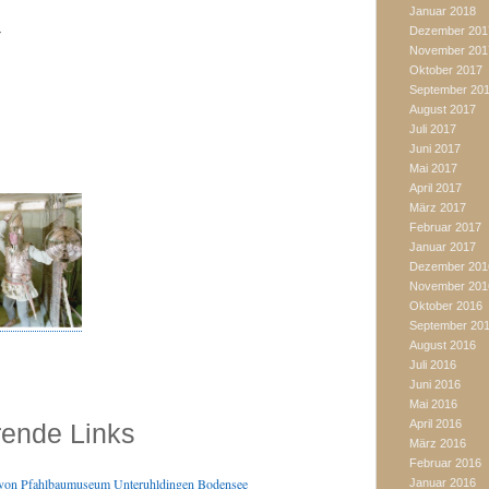
Januar 2018
Dezember 201
r
November 201
Oktober 2017
September 20
August 2017
Juli 2017
Juni 2017
Mai 2017
April 2017
März 2017
Februar 2017
Januar 2017
Dezember 201
November 201
Oktober 2016
September 20
August 2016
Juli 2016
Juni 2016
Mai 2016
April 2016
rende Links
März 2016
Februar 2016
 von Pfahlbaumuseum Unteruhldingen Bodensee
Januar 2016