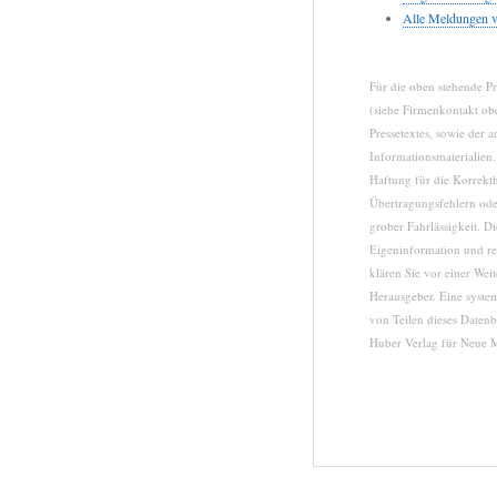
Alle Meldungen 
Für die oben stehende Pr
(siehe Firmenkontakt obe
Pressetextes, sowie der 
Informationsmaterialie
Haftung für die Korrekth
Übertragungsfehlern oder
grober Fahrlässigkeit. D
Eigeninformation und red
klären Sie vor einer We
Herausgeber. Eine syste
von Teilen dieses Daten
Huber Verlag für Neue 