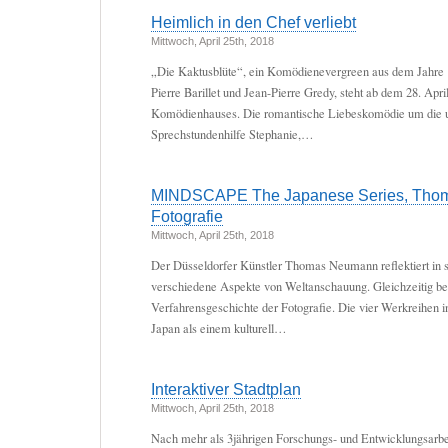
Heimlich in den Chef verliebt
Mittwoch, April 25th, 2018
„Die Kaktusblüte“, ein Komödienevergreen aus dem Jahre
Pierre Barillet und Jean-Pierre Gredy, steht ab dem 28. Apr
Komödienhauses. Die romantische Liebeskomödie um die 
Sprechstundenhilfe Stephanie,…
MINDSCAPE The Japanese Series, Tho
Fotografie
Mittwoch, April 25th, 2018
Der Düsseldorfer Künstler Thomas Neumann reflektiert in s
verschiedene Aspekte von Weltanschauung. Gleichzeitig befr
Verfahrensgeschichte der Fotografie. Die vier Werkreihen i
Japan als einem kulturell…
Interaktiver Stadtplan
Mittwoch, April 25th, 2018
Nach mehr als 3jährigen Forschungs- und Entwicklungsarbei